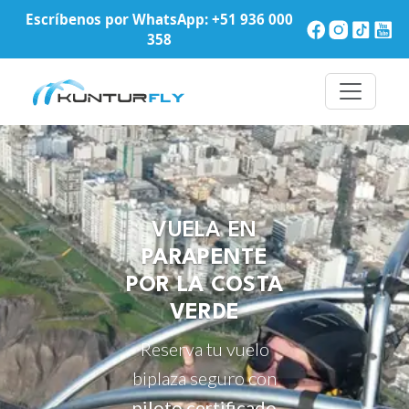
Escríbenos por WhatsApp:
+51 936 000
358
Imagen promocional de KunturFly sobre la Costa Verde en 
VUELA EN
PARAPENTE
POR LA COSTA
VERDE
Reserva tu vuelo
biplaza seguro con
piloto certificado